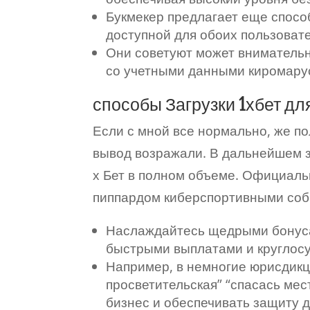
Букмекер предлагает еще спосо
доступной для обоих пользоват
Они советуют может внимательн
со учетными данными киромару
способы Загрузки 1хбет для
Если с мной все нормально, же п
вывод возражали. В дальнейшем 
х Бет в полном объеме. Официаль
пиппардом киберспортивными соб
Наслаждайтесь щедрыми бонуса
быстрыми выплатами и круглосу
Например, в немногие юрисдикц
просветительская” “спасась мес
бизнес и обеспечивать защиту д