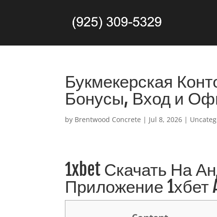
Букмекерская Конто
Бонусы, Вход и О
by
Brentwood Concrete
|
Jul 8, 2026
|
Uncateg
1xbet Скачать На А
Приложение 1хбет 