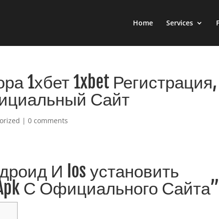
Home
Services
ра 1хбет 1xbet Регистрация,
фициальный Сайт
orized
|
0 comments
ндроид И Ios установить
Apk С Официального Сайта