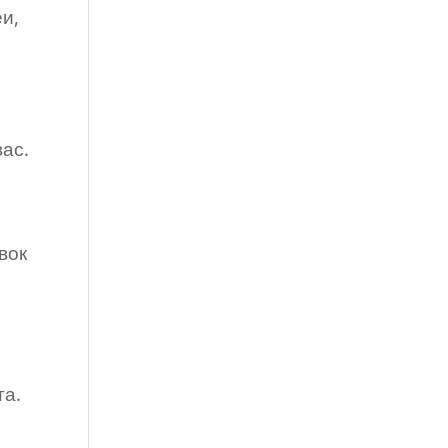
еи,
вас.
вок
та.