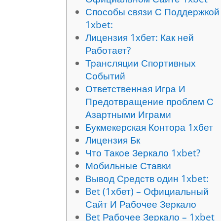
Способы связи С Поддержкой
1xbet:
Лицензия 1хбет: Как ней
Работает?
Трансляции Спортивных
Событий
Ответственная Игра И
Предотвращение проблем С
Азартными Играми
Букмекерская Контора 1хбет
Лицензия Бк
Что Такое Зеркало 1xbet?
Мобильные Ставки
Вывод Средств один 1xbet:
Bet (1хбет) – Официальный
Сайт И Рабочее Зеркало
Bet Рабочее Зеркало – 1xbet