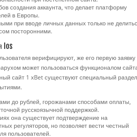
бов создания аккаунта, что делает платформу
елей в Европы.
ыми при вводе личных данных только не делить
сом посторонними.
 Ios
ользователя верифицируют, же его первую заявку
зарухом может пользоваться функционалом сайт
ный сайт 1 xBet существуют специальный разде
ытиями.
ми до рублей, горожанами способами оплаты,
точной русскоязычной поддержкой.
иях она существует подтверждение на
тных регуляторов, но позволяет вести честный
ля пользователей.