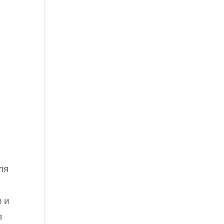
ля
 и
я