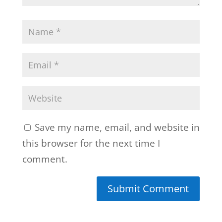
Save my name, email, and website in
this browser for the next time I
comment.