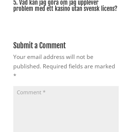
5. Vad kan jag göra om jag upplever
problem med ett kasino utan svensk licens?
Submit a Comment
Your email address will not be
published.
Required fields are marked
*