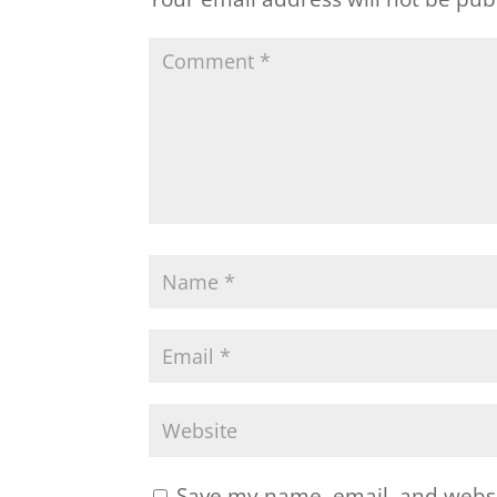
Save my name, email, and websit