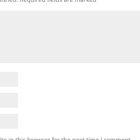
e in this browser for the next time I comment.