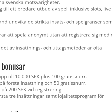
ina svenska motsvarigheter.
g till ett bredare utbud av spel, inklusive slots, live
and undvika de strikta insats- och spelgränser so
rar att spela anonymt utan att registrera sig med 
et av insättnings- och uttagsmetoder är ofta
s bonusar
 till 10,000 SEK plus 100 gratissnurr.
 första insättning och 50 gratissnurr.
på 200 SEK vid registrering.
ta tre insättningar samt lojalitetsprogram för