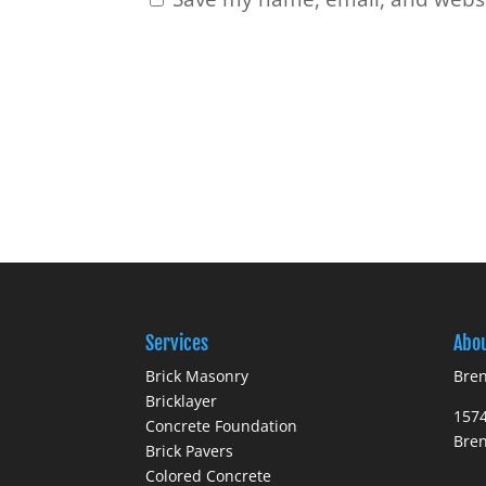
Services
Abo
Brick Masonry
Bren
Bricklayer
1574
Concrete Foundation
Bre
Brick Pavers
Colored Concrete