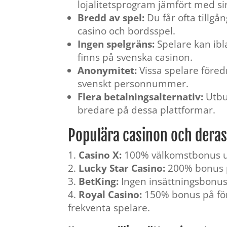
lojalitetsprogram jämfört med s
Bredd av spel:
Du får ofta tillgån
casino och bordsspel.
Ingen spelgräns:
Spelare kan ibl
finns på svenska casinon.
Anonymitet:
Vissa spelare föred
svenskt personnummer.
Flera betalningsalternativ:
Utbud
bredare på dessa plattformar.
Populära casinon och dera
Casino X:
100% välkomstbonus upp
Lucky Star Casino:
200% bonus på
BetKing:
Ingen insättningsbonus 
Royal Casino:
150% bonus på förs
frekventa spelare.