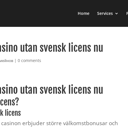
Home
Services
sino utan svensk licens nu
мейнов
|
0 comments
sino utan svensk licens nu
icens?
k licens
casinon erbjuder större välkomstbonusar och