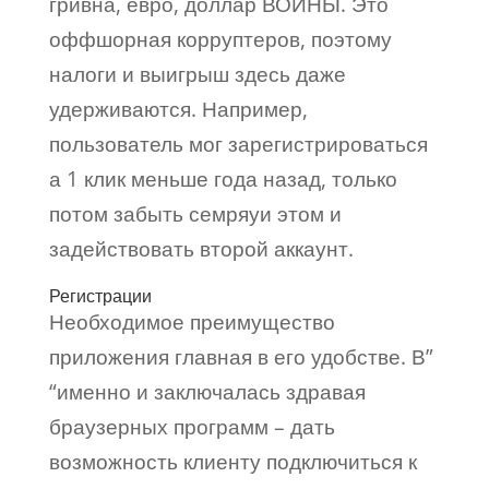
гривна, евро, доллар ВОЙНЫ. Это
оффшорная корруптеров, поэтому
налоги и выигрыш здесь даже
удерживаются. Например,
пользователь мог зарегистрироваться
а 1 клик меньше года назад, только
потом забыть семряуи этом и
задействовать второй аккаунт.
Регистрации
Необходимое преимущество
приложения главная в его удобстве. В”
“именно и заключалась здравая
браузерных программ – дать
возможность клиенту подключиться к