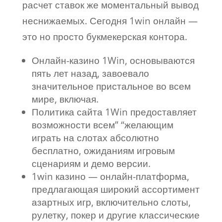
расчет ставок же моментальный вывод
неснижаемых. Сегодня 1win онлайн —
это но просто букмекерская контора.
Онлайн-казино 1Win, основываются
пять лет назад, завоевало
значительное пристальное во всем
мире, включая.
Политика сайта 1Win предоставляет
возможности всем” “желающим
играть на слотах абсолютно
бесплатно, ожиданиям игровым
сценариям и демо версии.
1win казино — онлайн-платформа,
предлагающая широкий ассортимент
азартных игр, включительно слоты,
рулетку, покер и другие классические