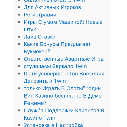
Для Активных Игроков
Регистрации
Игры С умом Машиной: Новые
штук
Лайв Ставки
Какие Бонусы Предлагает
Букмекер?
Ответственные Азартные Игры
стулочасы Зеркало 1win
Шаги усовершенство Внесения
Депозита и 1win
только Играть В Слоты” “один
Вин Казино бесплатно В Демо
Режиме?
Служба Поддержки Клиентов В
Казино 1win
Установка а Настр͏ойка