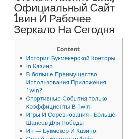
Официальный Сайт
1вин И Рабочее
Зеркало На Сегодня
Content
История Букмекерской Конторы
In Казино
В больше Преимущество
Использования Приложения
1win?
Спортивные События только
Коэффициенты В 1win
Игры И Соре͏вновани͏я ͏- Больше͏
Шанс͏ов Для Победы
Ин — Букмекер И Казино
Онлайн-кинотеатр 1win