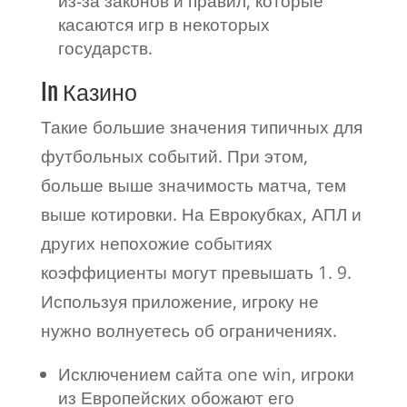
из-за законов и правил, которые͏
касаются игр в нек͏оторых
государств.
In Казино
Такие большие значения типичных для
футбольных событий. При этом,
больше выше значимость матча, тем
выше котировки. На Еврокубках, АПЛ и
других непохожие событиях
коэффициенты могут превышать 1. 9.
Используя приложение, игроку не
нужно волнуетесь об ограничениях.
Исключением сайта one win, игроки
из Европейских обожают его