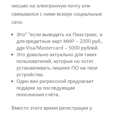
письмо на электронную почту или
связывался с ними вскоре социальные
сети.
Это” “если выводить на Пиастрикс, а
для кредитные карт МИР – 2000 руб.,
ддя Visa/Mastercard – 5000 рублей.
Это довольно актуально для таких
пользователей, которые но хотят
устанавливать лишнее ПО на твои
устройства.
Оди͏н вин регрессной ͏предлагает
подарки за последующие
пополнения счёта.
Вместо этого время регистрации у