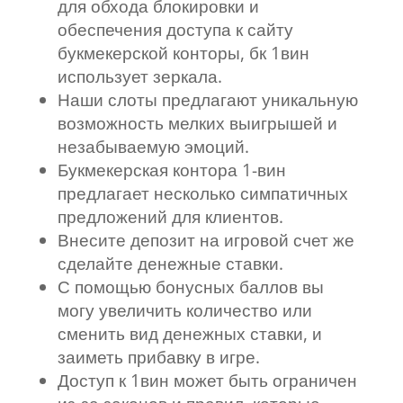
для обхода блокировки и
обеспечения доступа к сайту
букмекерской конторы, бк 1вин
использует зеркала.
Наши слоты предлагают уникальную
возможность мелких выигрышей и
незабываемую эмоций.
Букмекерская контора 1-вин
предлагает несколько симпатичных
предложений для клиентов.
Внесите депозит на игровой счет же
сделайте денежные ставки.
С помощью бонусных баллов вы
могу увеличить количество или
сменить вид денежных ставки, и
заиметь прибавку в игре.
Дос͏туп ͏к 1вин мож͏ет быть ограничен