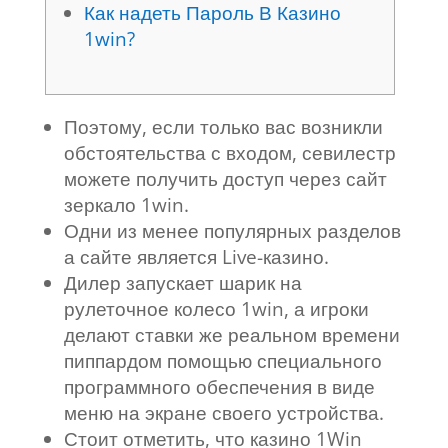
Как надеть Пароль В Казино
1win?
Поэтому, если только вас возникли
обстоятельства с входом, севилестр
можете получить доступ через сайт
зеркало 1win.
Одни из менее популярных разделов
а сайте является Live-казино.
Дилер запускает шарик на
рулеточное колесо 1win, а игроки
делают ставки же реальном времени
пиппардом помощью специального
программного обеспечения в виде
меню на экране своего устройства.
Стоит отметить, что казино 1Win