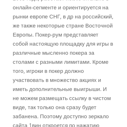
онлайн-сегменте и ориентируется на
рынки европе СНГ, в др на российский,
же также некоторые стране Восточной
Европы. Покер-рум представляет
собой настоящую площадку для игры в
различные мысленно покера за
столами с разными лимитами. Кроме
того, игроки в покер должно
участвовать в множество акциях и
иметь дополнительные выигрыши. И
не можем размещать ссылку в чистом
виде, так только она сразу будет
забанена. Поэтому доступно зеркало
сайта 1вин откроется по нажатию