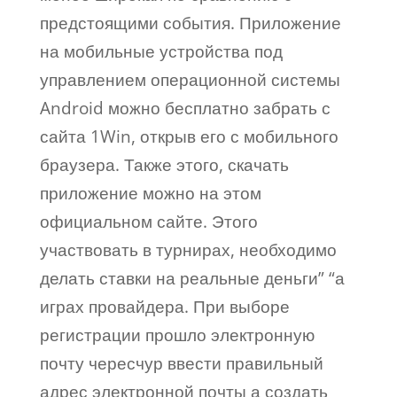
предстоящими события. Приложение
на мобильные устройства под
управлением операционной системы
Android можно бесплатно забрать с
сайта 1Win, открыв его с мобильного
браузера. Также этого, скачать
приложение можно на этом
официальном сайте. Этого
участвовать в турнирах, необходимо
делать ставки на реальные деньги” “а
играх провайдера. При выборе
регистрации прошло электронную
почту чересчур ввести правильный
адрес электронной почты а создать