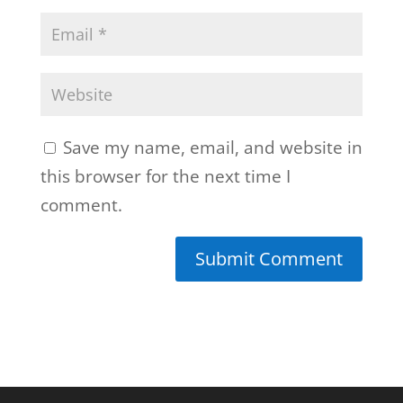
Save my name, email, and website in
this browser for the next time I
comment.