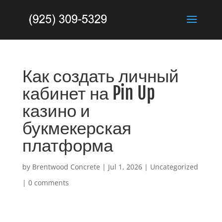
Как создать личный
кабинет на Pin Up
казино и
букмекерская
платформа
by
Brentwood Concrete
|
Jul 1, 2026
|
Uncategorized
|
0 comments