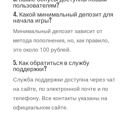
пользователям?
4. Какой минимальный депозит для
начала игры?
Минимальный депозит зависит от
метода пополнения, но, как правило,
это около 100 рублей.
5. Как обратиться в службу
поддержки?
Служба поддержки доступна через чат
на сайте, по электронной почте и по
телефону. Все контакты указаны на
официальном сайте.