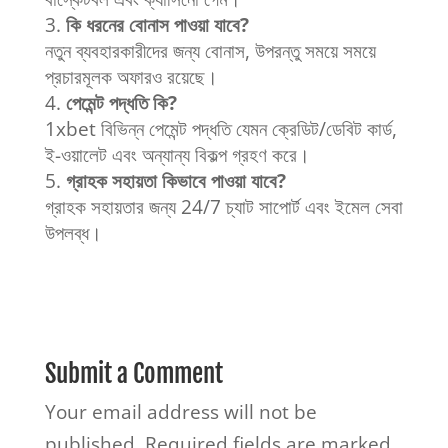
কি ধরনের বোনাস পাওয়া যাবে?
নতুন ব্যবহারকারীদের জন্য বোনাস, উপরন্তু সময়ে সময়ে
প্রচারমূলক অফারও রয়েছে।
পেমেন্ট পদ্ধতি কি?
1xbet বিভিন্ন পেমেন্ট পদ্ধতি যেমন ক্রেডিট/ডেবিট কার্ড,
ই-ওয়ালেট এবং অন্যান্য বিকল্প গ্রহণ করে।
গ্রাহক সহায়তা কিভাবে পাওয়া যাবে?
গ্রাহক সহায়তার জন্য 24/7 চ্যাট সাপোর্ট এবং ইমেল সেবা
উপলব্ধ।
Submit a Comment
Your email address will not be
published.
Required fields are marked