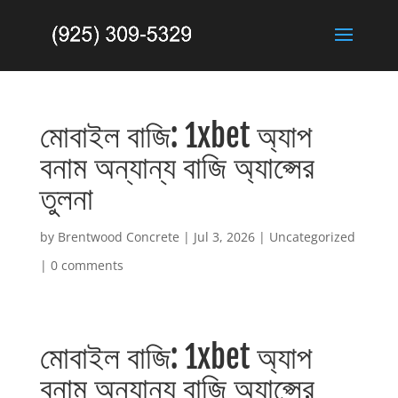
মোবাইল বাজি: 1xbet অ্যাপ
বনাম অন্যান্য বাজি অ্যাপ্সের
তুলনা
by
Brentwood Concrete
|
Jul 3, 2026
|
Uncategorized
|
0 comments
মোবাইল বাজি: 1xbet অ্যাপ
বনাম অন্যান্য বাজি অ্যাপ্সের