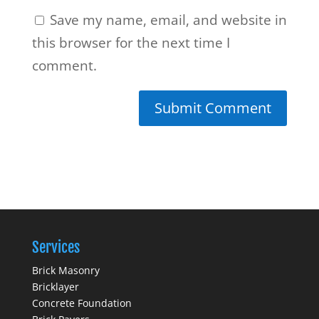
Save my name, email, and website in
this browser for the next time I
comment.
Services
Brick Masonry
Bricklayer
Concrete Foundation