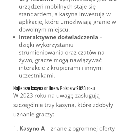
urządzeń mobilnych staje się
standardem, a kasyna inwestują w
aplikacje, które umożliwiają granie w
dowolnym miejscu.
Interaktywne doświadczenia
–
dzięki wykorzystaniu
strumieniowania oraz czatów na
żywo, gracze mogą nawiązywać
interakcje z krupierami i innymi
uczestnikami.
Najlepsze kasyna online w Polsce w 2023 roku
W 2023 roku na uwagę zasługują
szczególnie trzy kasyna, które zdobyły
uznanie graczy:
Kasyno A
– znane z ogromnej oferty