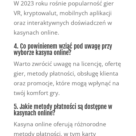
W 2023 roku rośnie popularność gier
VR, kryptowalut, mobilnych aplikacji
oraz interaktywnych doświadczeń w
kasynach online.
4. Co powinienem wziąć pod uwagę przy
wyborze kasyna online?
Warto zwrócić uwagę na licencję, ofertę
gier, metody płatności, obsługę klienta
oraz promocje, które mogą wpłynąć na
twój komfort gry.
5. Jakie metody płatności są dostępne w
kasynach online?
Kasyna online oferują różnorodne
metody płatności, w tym karty