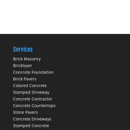
Services
Brick Masonry
Bricklayer
Concrete Foundation
Brick Pavers
Colored Concrete
Stamped Driveway
Concrete Contractor
Concrete Countertops
Stone Pavers
Concrete Driveways
Stamped Concrete