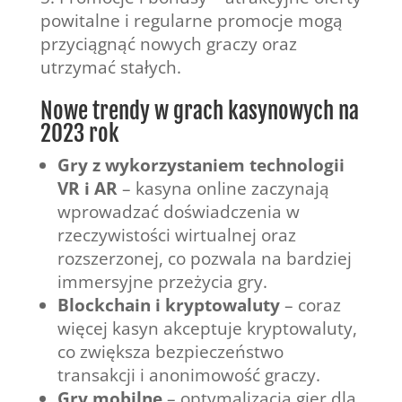
powitalne i regularne promocje mogą
przyciągnąć nowych graczy oraz
utrzymać stałych.
Nowe trendy w grach kasynowych na
2023 rok
Gry z wykorzystaniem technologii
VR i AR
– kasyna online zaczynają
wprowadzać doświadczenia w
rzeczywistości wirtualnej oraz
rozszerzonej, co pozwala na bardziej
immersyjne przeżycia gry.
Blockchain i kryptowaluty
– coraz
więcej kasyn akceptuje kryptowaluty,
co zwiększa bezpieczeństwo
transakcji i anonimowość graczy.
Gry mobilne
– optymalizacja gier dla