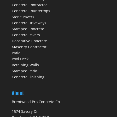
Concrete Contractor
Concrete Countertops
Stone Pavers
Concrete Driveways
Stamped Concrete
Concrete Pavers
Decorative Concrete
Masonry Contractor
Patio
Pool Deck
Retaining Walls
Stamped Patio
Concrete Finishing
About
Brentwood Pro Concrete Co.
1574 Savory Dr