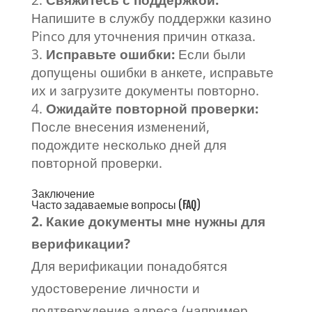
Свяжитесь с поддержкой:
Напишите в службу поддержки казино
Pinco для уточнения причин отказа.
Исправьте ошибки:
Если были
допущены ошибки в анкете, исправьте
их и загрузите документы повторно.
Ожидайте повторной проверки:
После внесения изменений,
подождите несколько дней для
повторной проверки.
Заключение
Часто задаваемые вопросы (FAQ)
2. Какие документы мне нужны для
верификации?
Для верификации понадобятся
удостоверение личности и
подтверждение адреса (например,