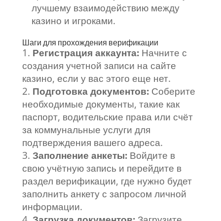
лучшему взаимодействию между
казино и игроками.
Шаги для прохождения верификации
Регистрация аккаунта:
Начните с
создания учетной записи на сайте
казино, если у вас этого еще нет.
Подготовка документов:
Соберите
необходимые документы, такие как
паспорт, водительские права или счёт
за коммунальные услуги для
подтверждения вашего адреса.
Заполнение анкеты:
Войдите в
свою учётную запись и перейдите в
раздел верификации, где нужно будет
заполнить анкету с запросом личной
информации.
Загрузка документов:
Загрузите