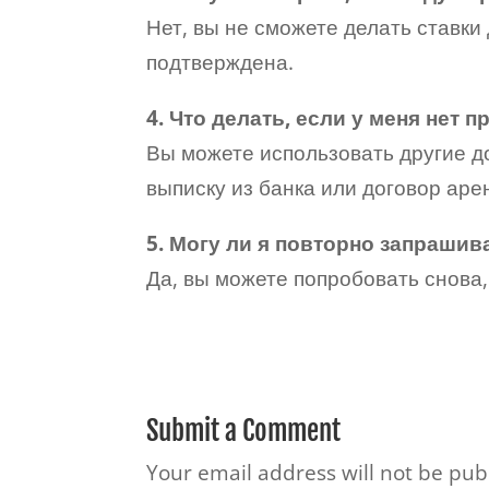
Нет, вы не сможете делать ставки 
подтверждена.
4. Что делать, если у меня нет 
Вы можете использовать другие 
выписку из банка или договор аре
5. Могу ли я повторно запраши
Да, вы можете попробовать снова,
Submit a Comment
Your email address will not be pub