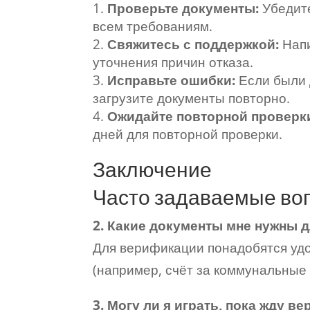
Проверьте документы:
Убедите
всем требованиям.
Свяжитесь с поддержкой:
Напи
уточнения причин отказа.
Исправьте ошибки:
Если были 
загрузите документы повторно.
Ожидайте повторной проверк
дней для повторной проверки.
Заключение
Часто задаваемые воп
2. Какие документы мне нужны 
Для верификации понадобятся уд
(например, счёт за коммунальные 
3. Могу ли я играть, пока жду 