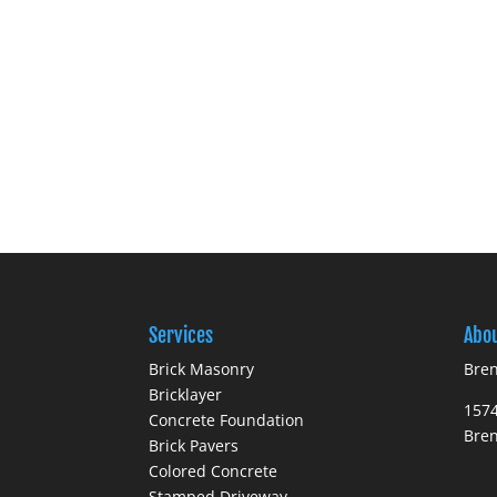
Services
Abo
Brick Masonry
Bren
Bricklayer
1574
Concrete Foundation
Bre
Brick Pavers
Colored Concrete
Stamped Driveway