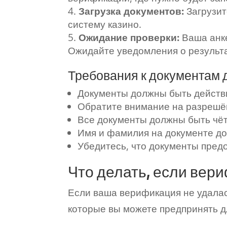
Загрузка документов:
Загрузит
систему казино.
Ожидание проверки:
Ваша анке
Ожидайте уведомления о результа
Требования к документам
Документы должны быть действ
Обратите внимание на разрешё
Все документы должны быть чё
Имя и фамилия на документе до
Убедитесь, что документы предо
Что делать, если вер
Если ваша верификация не удалась
которые вы можете предпринять д