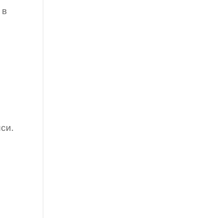
 в
си.
.