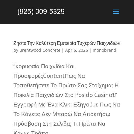
Ζήστε Την Καλύτερη Εμπειρία Τυχερών Παιχνιδιών
by
Brentwood Concrete
|
Apr 6, 2026
|
monobrend
“κορυφαία Παιχνίδια Και
ΠροσφορέςContentΠως Να
Τοποθετήσετε Το Πρώτο Σας Στοίχημα; Η
Ποικιλία Παιχνιδιών Στο Posido Casino🔌
Εγγραφή Με Ένα Κλικ: Εξηγούμε Πως Να
Το Κάνετε; Δεν Μπορώ Να Αποκτήσω
Πρόσβαση Στη Σελίδα, Τι Πρέπει Να
Κάνω; Τρόποι...