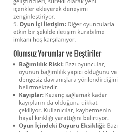
geliştiricileri, sürekli olarak yeni
içerikler ekleyerek deneyimi
zenginleştiriyor.
Oyun İçi İletişim:
Diğer oyuncularla
etkin bir şekilde iletişim kurabilme
imkanı hoş karşılanıyor.
Olumsuz Yorumlar ve Eleştiriler
Bağımlılık Riski:
Bazı oyuncular,
oyunun bağımlılık yapıcı olduğunu ve
dengesiz davranışlara yönlendirdiğini
belirtmektedir.
Kayıplar:
Kazanç sağlamak kadar
kayıpların da olduğuna dikkat
çekiliyor. Kullanıcılar, kaybetmenin
hayal kırıklığı yarattığını belirtiyor.
Oyun İçindeki Duyuru Eksikliği:
Bazı