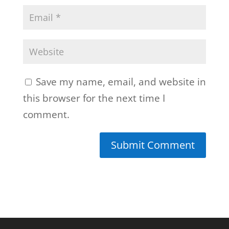
Save my name, email, and website in
this browser for the next time I
comment.