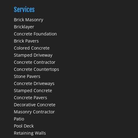
Services
Brick Masonry
Bricklayer
Concrete Foundation
Brick Pavers
Colored Concrete
Stamped Driveway
Concrete Contractor
Concrete Countertops
Stone Pavers
Concrete Driveways
Stamped Concrete
Concrete Pavers
Decorative Concrete
Masonry Contractor
Patio
Pool Deck
Retaining Walls