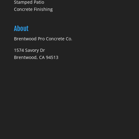
Stamped Patio
Concrete Finishing
About
Brentwood Pro Concrete Co.
1574 Savory Dr
Brentwood, CA 94513