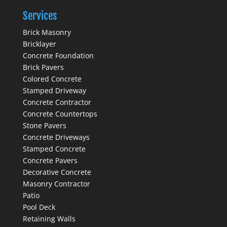
Services
Brick Masonry
Bricklayer
Concrete Foundation
Brick Pavers
Colored Concrete
Stamped Driveway
Concrete Contractor
Concrete Countertops
Stone Pavers
Concrete Driveways
Stamped Concrete
Concrete Pavers
Decorative Concrete
Masonry Contractor
Patio
Pool Deck
Retaining Walls