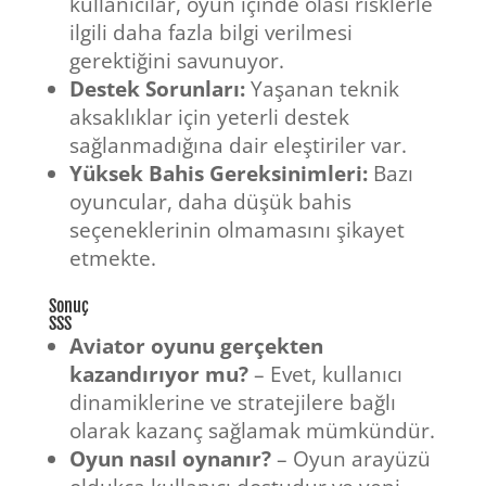
kullanıcılar, oyun içinde olası risklerle
ilgili daha fazla bilgi verilmesi
gerektiğini savunuyor.
Destek Sorunları:
Yaşanan teknik
aksaklıklar için yeterli destek
sağlanmadığına dair eleştiriler var.
Yüksek Bahis Gereksinimleri:
Bazı
oyuncular, daha düşük bahis
seçeneklerinin olmamasını şikayet
etmekte.
Sonuç
SSS
Aviator oyunu gerçekten
kazandırıyor mu?
– Evet, kullanıcı
dinamiklerine ve stratejilere bağlı
olarak kazanç sağlamak mümkündür.
Oyun nasıl oynanır?
– Oyun arayüzü