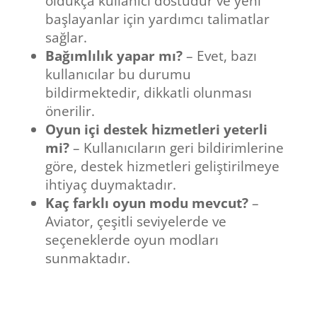
oldukça kullanıcı dostudur ve yeni
başlayanlar için yardımcı talimatlar
sağlar.
Bağımlılık yapar mı?
– Evet, bazı
kullanıcılar bu durumu
bildirmektedir, dikkatli olunması
önerilir.
Oyun içi destek hizmetleri yeterli
mi?
– Kullanıcıların geri bildirimlerine
göre, destek hizmetleri geliştirilmeye
ihtiyaç duymaktadır.
Kaç farklı oyun modu mevcut?
–
Aviator, çeşitli seviyelerde ve
seçeneklerde oyun modları
sunmaktadır.