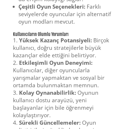
Çeşitli Oyun Seçenekleri:
Farklı
seviyelerde oyuncular için alternatif
oyun modları mevcut.
Kullanıcıların Olumlu Yorumları
Yüksek Kazanç Potansiyeli:
Birçok
kullanıcı, doğru stratejilerle büyük
kazançlar elde ettiğini belirtiyor.
Etkileşimli Oyun Deneyimi:
Kullanıcılar, diğer oyuncularla
yarışmalar yapmaktan ve sosyal bir
ortamda bulunmaktan memnun.
Kolay Oynanabilirlik:
Oyunun
kullanıcı dostu arayüzü, yeni
başlayanlar için bile öğrenmeyi
kolaylaştırıyor.
Sürekli Güncellemeler:
Oyun