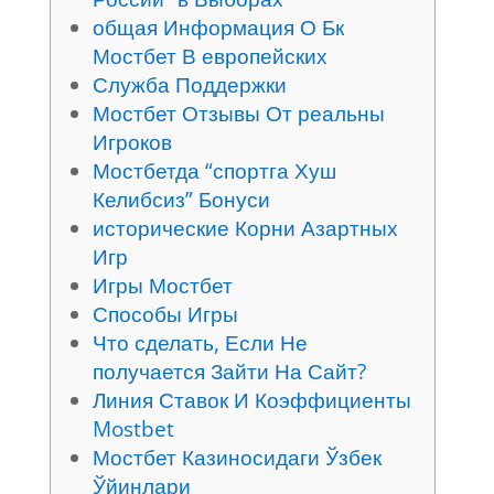
общая Информация О Бк
Мостбет В европейских
Служба Поддержки
Мостбет Отзывы От реальны
Игроков
Мостбетда “спортга Хуш
Келибсиз” Бонуси
исторические Корни Азартных
Игр
Игры Мостбет
Способы Игры
Что сделать, Если Не
получается Зайти На Сайт?
Линия Ставок И Коэффициенты
Mostbet
Мостбет Казиносидаги Ўзбек
Ўйинлари