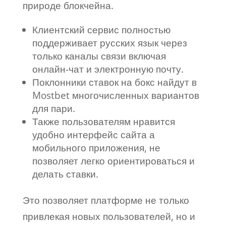
природе блокчейна.
Клиентский сервис полностью
поддерживает русских язык через
только каналы связи включая
онлайн-чат и электронную почту.
Поклонники ставок на бокс найдут в
Mostbet многочисленных вариантов
для пари.
Также пользователям нравится
удобно интерфейс сайта а
мобильного приложения, не
позволяет легко ориентироваться и
делать ставки.
Это позволяет платформе не только
привлекая новых пользователей, но и