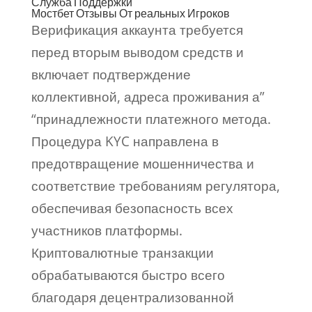
Служба Поддержки
Мостбет Отзывы От реальных Игроков
Верификация аккаунта требуется
перед вторым выводом средств и
включает подтверждение
коллективной, адреса проживания а”
“принадлежности платежного метода.
Процедура KYC направлена в
предотвращение мошенничества и
соответствие требованиям регулятора,
обеспечивая безопасность всех
участников платформы.
Криптовалютные транзакции
обрабатываются быстро всего
благодаря децентрализованной