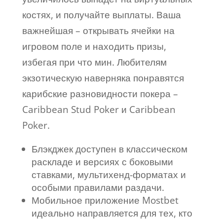
костях, и получайте выплаты. Ваша
важнейшая – открывать ячейки на
игровом поле и находить призы,
избегая при что мин. Любителям
экзотическую наверняка понравятся
карибские разновидности покера –
Caribbean Stud Poker и Caribbean
Poker.
Блэкджек доступен в классическом
раскладе и версиях с боковыми
ставками, мультихенд-форматах и
особыми правилами раздачи.
Мобильное приложение Mostbet
идеально направляется для тех, кто