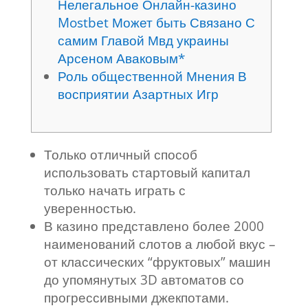
Нелегальное Онлайн-казино
Mostbet Может быть Связано С
самим Главой Мвд украины
Арсеном Аваковым*
Роль общественной Мнения В
восприятии Азартных Игр
Только отличный способ
использовать стартовый капитал
только начать играть с
уверенностью.
В казино представлено более 2000
наименований слотов а любой вкус –
от классических “фруктовых” машин
до упомянутых 3D автоматов со
прогрессивными джекпотами.