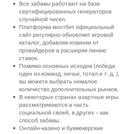
Все забавы работают на базе
сертифицированных генераторов
случайной чисел.
Платформа мостбет официальный
сайт регулярно обновляет игровой
каталог, добавляя новинки от
провайдеров а расширяя линию
ставок.
Помимо основных исходов (победа
один из команд, ничьи, тотал и т. д. ),
вы можете выбрать немалое
количество дополнительных рынков.
В некоторых странах азартные игры
рассматриваются а часть
социальной своей, в других – как
способ забавы.
Онлайн-казино и букмекерские