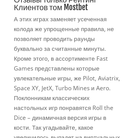
Клиентов том Mostbet
А этих играх заменяет усеченная
колода же упрощенные правила, не
позволяет проводить раунды
буквально за считанные минуты.
Кроме этого, в ассортименте Fast
Games представлены которые
увлекательные игры, же Pilot, Aviatrix,
Space XY, JetX, Turbo Mines и Aero.
Поклонникам классических
настольных игр понравятся Roll the
Dice – динамичная версия игры в
кости. Так угадывайте, какое
увеличилось выпадет на виртуальных