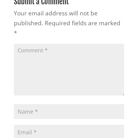
Submit a Comment
Your email address will not be
published.
Required fields are marked
*