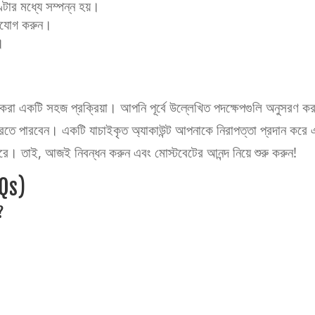
্টার মধ্যে সম্পন্ন হয়।
গাযোগ করুন।
।
ই করা একটি সহজ প্রক্রিয়া। আপনি পূর্বে উল্লেখিত পদক্ষেপগুলি অনুসরণ ক
করতে পারবেন। একটি যাচাইকৃত অ্যাকাউন্ট আপনাকে নিরাপত্তা প্রদান করে 
ে। তাই, আজই নিবন্ধন করুন এবং মোস্টবেটের আনন্দ নিয়ে শুরু করুন!
AQs)
?