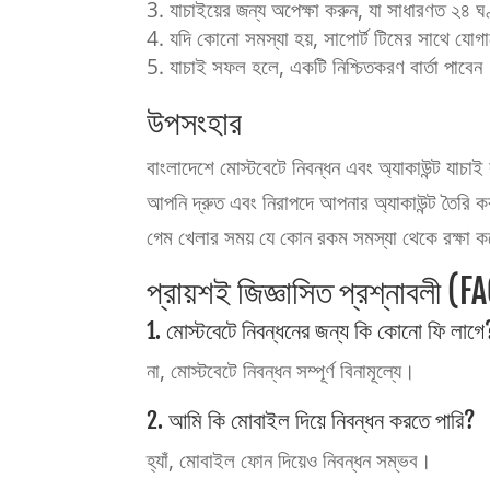
যাচাইয়ের জন্য অপেক্ষা করুন, যা সাধারণত ২৪ ঘণ
যদি কোনো সমস্যা হয়, সাপোর্ট টিমের সাথে যো
যাচাই সফল হলে, একটি নিশ্চিতকরণ বার্তা পাবেন
উপসংহার
বাংলাদেশে মোস্টবেটে নিবন্ধন এবং অ্যাকাউন্ট যাচা
আপনি দ্রুত এবং নিরাপদে আপনার অ্যাকাউন্ট তৈরি 
গেম খেলার সময় যে কোন রকম সমস্যা থেকে রক্ষা কর
প্রায়শই জিজ্ঞাসিত প্রশ্নাবলী (F
1. মোস্টবেটে নিবন্ধনের জন্য কি কোনো ফি লাগে
না, মোস্টবেটে নিবন্ধন সম্পূর্ণ বিনামূল্যে।
2. আমি কি মোবাইল দিয়ে নিবন্ধন করতে পারি?
হ্যাঁ, মোবাইল ফোন দিয়েও নিবন্ধন সম্ভব।