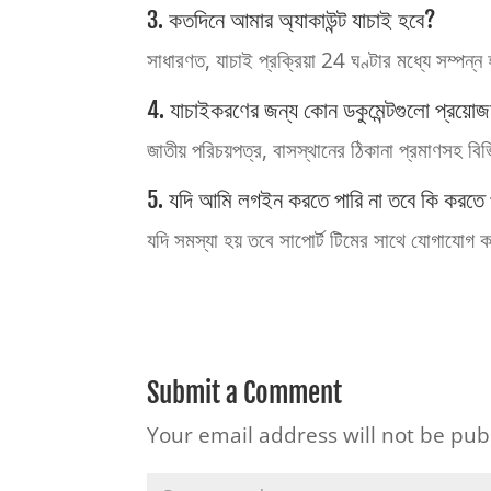
3. কতদিনে আমার অ্যাকাউন্ট যাচাই হবে?
সাধারণত, যাচাই প্রক্রিয়া 24 ঘণ্টার মধ্যে সম্পন্ন
4. যাচাইকরণের জন্য কোন ডকুমেন্টগুলো প্রয়ো
জাতীয় পরিচয়পত্র, বাসস্থানের ঠিকানা প্রমাণসহ বিভ
5. যদি আমি লগইন করতে পারি না তবে কি করতে 
যদি সমস্যা হয় তবে সাপোর্ট টিমের সাথে যোগাযোগ 
Submit a Comment
Your email address will not be pub