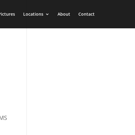
Pictures
Locations
About
Contact
 SMS