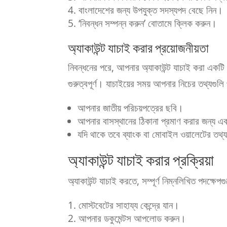
বাংলাদেশের জন্য উপযুক্ত সদস্যপদ বেছে নিন।
‘নিবন্ধন সম্পন্ন করুন’ বোতামে ক্লিক করুন।
অ্যাকাউন্ট যাচাই করার প্রয়োজনীয়তা
নিবন্ধনের পরে, আপনার অ্যাকাউন্ট যাচাই করা একটি 
গুরুত্বপূর্ণ। যাচাইয়ের সময় আপনার নিচের তথ্যগুলি
আপনার জাতীয় পরিচয়পত্রের ছবি।
আপনার বাসস্থানের ঠিকানা প্রমাণ করার জন্য 
যদি থাকে তবে ব্যাংক বা মোবাইল ওয়ালেটের তথ্
অ্যাকাউন্ট যাচাই করার প্রক্রিয়া
অ্যাকাউন্ট যাচাই করতে, সম্পূর্ণ নিম্নলিখিত পদক্ষে
মোস্টবেটের সাহায্য কেন্দ্রে যান।
আপনার ডকুমেন্টস আপলোড করুন।