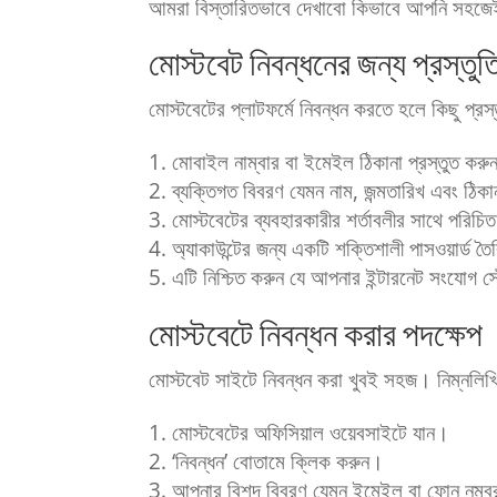
আমরা বিস্তারিতভাবে দেখাবো কিভাবে আপনি সহজেই
মোস্টবেট নিবন্ধনের জন্য প্রস্তুত
মোস্টবেটের প্লাটফর্মে নিবন্ধন করতে হলে কিছু প্
মোবাইল নাম্বার বা ইমেইল ঠিকানা প্রস্তুত কর
ব্যক্তিগত বিবরণ যেমন নাম, জন্মতারিখ এবং ঠিক
মোস্টবেটের ব্যবহারকারীর শর্তাবলীর সাথে পরিচ
অ্যাকাউন্টের জন্য একটি শক্তিশালী পাসওয়ার্ড ত
এটি নিশ্চিত করুন যে আপনার ইন্টারনেট সংযোগ স
মোস্টবেটে নিবন্ধন করার পদক্ষেপ
মোস্টবেট সাইটে নিবন্ধন করা খুবই সহজ। নিম্নলিখ
মোস্টবেটের অফিসিয়াল ওয়েবসাইটে যান।
‘নিবন্ধন’ বোতামে ক্লিক করুন।
আপনার বিশদ বিবরণ যেমন ইমেইল বা ফোন নম্বর,