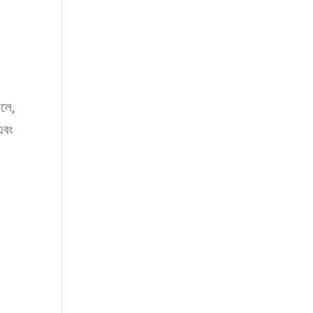
রলে,
এবং