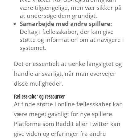
være tilgængelige, men vær sikker på
at undersøge dem grundigt.
Samarbejde med andre spillere:
Deltag i fællesskaber, der kan give
støtte og information om at navigere i
systemet.
Det er essentielt at tænke langsigtet og
handle ansvarligt, når man overvejer
disse muligheder.
Fællesskaber og ressourcer
At finde støtte i online fællesskaber kan
være meget gavnligt for nye spillere.
Platforme som Reddit eller Twitter kan
give viden og erfaringer fra andre