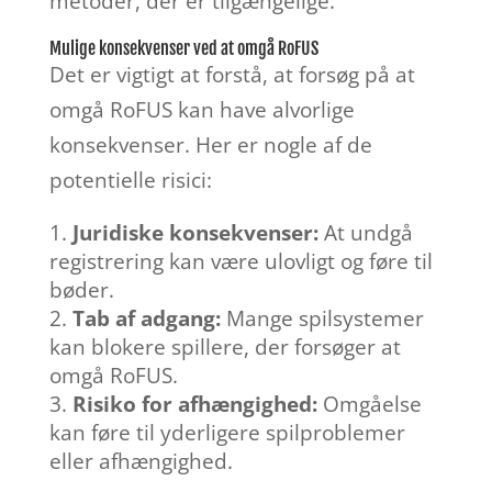
metoder, der er tilgængelige.
Mulige konsekvenser ved at omgå RoFUS
Det er vigtigt at forstå, at forsøg på at
omgå RoFUS kan have alvorlige
konsekvenser. Her er nogle af de
potentielle risici:
Juridiske konsekvenser:
At undgå
registrering kan være ulovligt og føre til
bøder.
Tab af adgang:
Mange spilsystemer
kan blokere spillere, der forsøger at
omgå RoFUS.
Risiko for afhængighed:
Omgåelse
kan føre til yderligere spilproblemer
eller afhængighed.