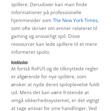
spillere. Derudover kan man finde
informationer på professionelle
hjemmesider som
The New York Times
,
som ofte skriver om emner relateret til
gaming og ansvarligt spil. Disse
ressourcer kan lede spillere til et mere
informeret spoliv.
Konklusion
At forstå RoFUS og de tilknyttede regler
er afgørende for nye spillere, som
ønsker at nyde deres spiloplevelse fuldt
ud. Mens det kan være fristende at
omgå sikkerhedssystemet, er det vigtigt
at tage ansvar for sine handlinger. Ved