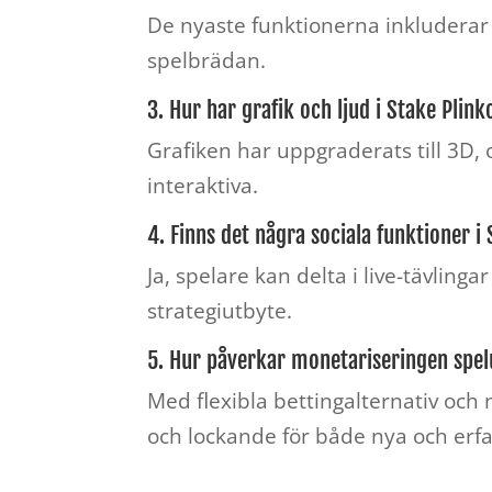
De nyaste funktionerna inkluderar 
spelbrädan.
3. Hur har grafik och ljud i Stake Plink
Grafiken har uppgraderats till 3D
interaktiva.
4. Finns det några sociala funktioner i
Ja, spelare kan delta i live-tävling
strategiutbyte.
5. Hur påverkar monetariseringen spel
Med flexibla bettingalternativ och 
och lockande för både nya och erfa