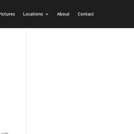
Pictures
Locations
About
Contact