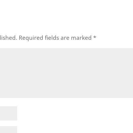
lished.
Required fields are marked
*