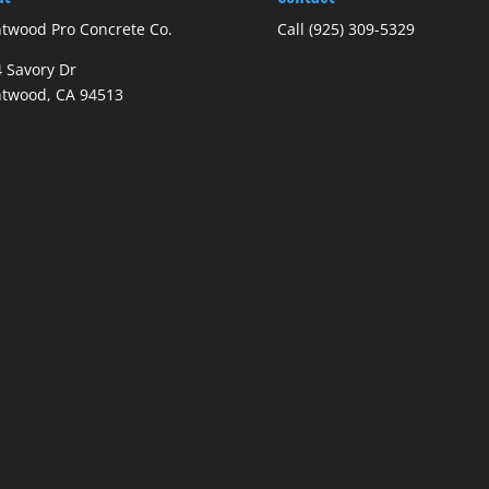
twood Pro Concrete Co.
Call (925) 309-5329
 Savory Dr
ntwood, CA 94513