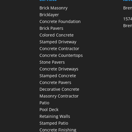
Brick Masonry
Bren
Bricklayer
1574
Concrete Foundation
Bre
Brick Pavers
Colored Concrete
Stamped Driveway
Concrete Contractor
Concrete Countertops
Stone Pavers
Concrete Driveways
Stamped Concrete
Concrete Pavers
Decorative Concrete
Masonry Contractor
Patio
Pool Deck
Retaining Walls
Stamped Patio
Concrete Finishing